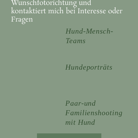
Wunschfotorichtung und
kontaktiert mich bei Interesse oder
Fragen
Hund-Me
nsch-
Teams
Hundeporträts
Paar-und
Familienshooting
mit Hund