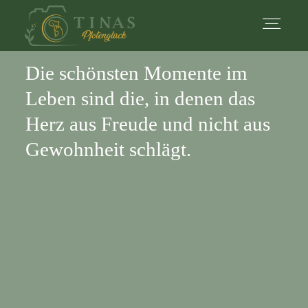
Die schönsten Momente im
Startseite
Leben sind die, in denen das
Herz aus Freude und nicht aus
Über mich
Gewohnheit schlägt.
Portfolio
Leistungen
Mehr Infos