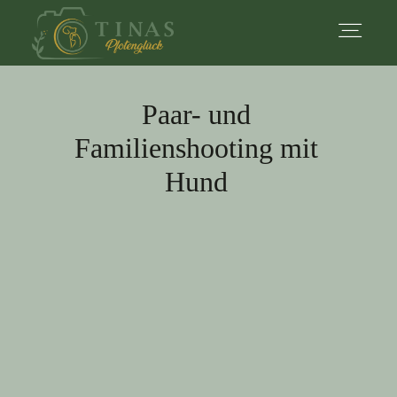
Paar- und
Startseite
Familienshooting mit
Hund
Über mich
Portfolio
Leistungen
Mehr Infos